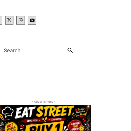
IES
More
Search...
- Advertisment -