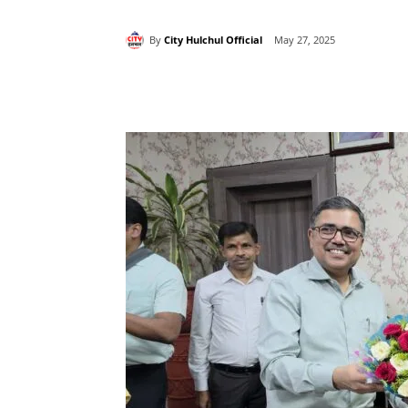
By
City Hulchul Official
May 27, 2025
Share