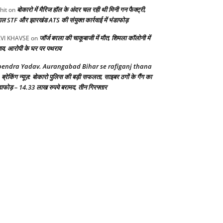
बोकारो में मैरिज हॉल के अंदर चल रही थी मिनी गन फैक्ट्री,
hit
on
गाल STF और झारखंड ATS की संयुक्त कार्रवाई में भंडाफोड़
जॉर्ज बरला की चाकूबाजी में मौत, शिमला कॉलोनी में
VI KHAVSE
on
ाव, आरोपी के घर पर पथराव
endra Yadav. Aurangabad Bihar se rafiganj thana
ब्रेकिंग न्यूज़: बोकारो पुलिस की बड़ी सफलता, साइबर ठगों के गैंग का
n
डाफोड़ – 14.33 लाख रुपये बरामद, तीन गिरफ्तार