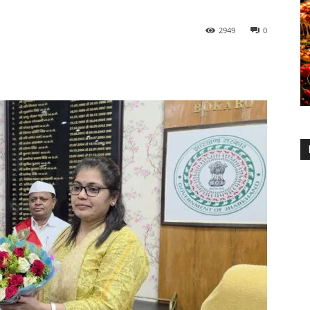
2949
0