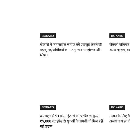
BOKARO
BOKARO
बोकारो में जायसवाल समाज को एकजुट करने की
बोकारो रौनियार
पहल, नई समितियों का गठन, सावन महोत्सव की
शपथ ग्रहण, श्याम
घोषणा
BOKARO
BOKARO
बीएसएल में 91 पीएम इंटर्न्स का प्रशिक्षण शुरू,
उड़ान के लिए तै
₹9,000 स्टाइपेंड से युवाओं के सपनों को मिल रही
अजय नाथ झा ने 
नई उड़ान