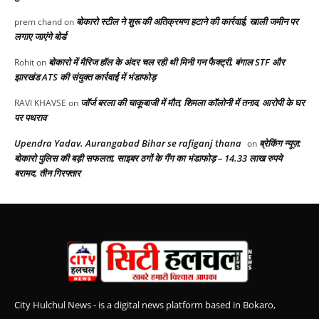
बोकारो स्टील ने शुरू की अतिक्रमण हटाने की कार्रवाई, खाली जमीन पर
prem chand
on
लगाए जाएंगे बोर्ड
बोकारो में मैरिज हॉल के अंदर चल रही थी मिनी गन फैक्ट्री, बंगाल STF और
Rohit
on
झारखंड ATS की संयुक्त कार्रवाई में भंडाफोड़
जॉर्ज बरला की चाकूबाजी में मौत, शिमला कॉलोनी में तनाव, आरोपी के घर
RAVI KHAVSE
on
पर पथराव
Upendra Yadav. Aurangabad Bihar se rafiganj thana
ब्रेकिंग न्यूज़:
on
बोकारो पुलिस की बड़ी सफलता, साइबर ठगों के गैंग का भंडाफोड़ – 14.33 लाख रुपये
बरामद, तीन गिरफ्तार
City Hulchul News - is a digital news platform based in Bokaro,