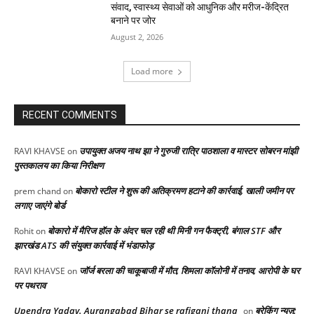
संवाद, स्वास्थ्य सेवाओं को आधुनिक और मरीज-केंद्रित
बनाने पर जोर
August 2, 2026
Load more
RECENT COMMENTS
उपायुक्त अजय नाथ झा ने गुरुजी रात्रि पाठशाला व मास्टर सोबरन मांझी
RAVI KHAVSE
on
पुस्तकालय का किया निरीक्षण
बोकारो स्टील ने शुरू की अतिक्रमण हटाने की कार्रवाई, खाली जमीन पर
prem chand
on
लगाए जाएंगे बोर्ड
बोकारो में मैरिज हॉल के अंदर चल रही थी मिनी गन फैक्ट्री, बंगाल STF और
Rohit
on
झारखंड ATS की संयुक्त कार्रवाई में भंडाफोड़
जॉर्ज बरला की चाकूबाजी में मौत, शिमला कॉलोनी में तनाव, आरोपी के घर
RAVI KHAVSE
on
पर पथराव
Upendra Yadav. Aurangabad Bihar se rafiganj thana
ब्रेकिंग न्यूज़:
on