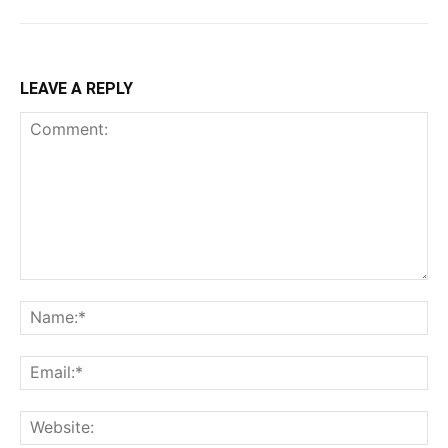
LEAVE A REPLY
Comment:
Na
Ema
Web