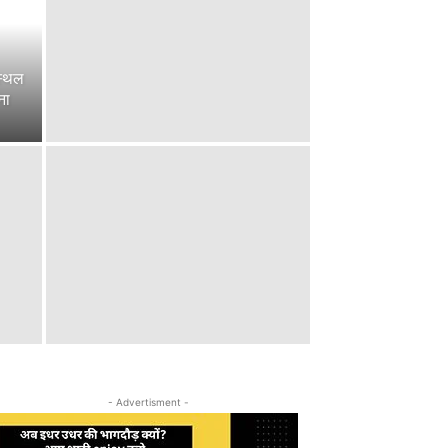
 स्थल
ना
- Advertisment -