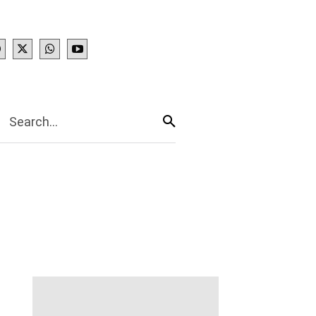
IES
More
Search...