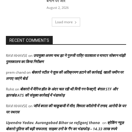
बनाने पर जोर
August 2, 2026
Load more
RECENT COMMENTS
उपायुक्त अजय नाथ झा ने गुरुजी रात्रि पाठशाला व मास्टर सोबरन मांझी
RAVI KHAVSE
on
पुस्तकालय का किया निरीक्षण
बोकारो स्टील ने शुरू की अतिक्रमण हटाने की कार्रवाई, खाली जमीन पर
prem chand
on
लगाए जाएंगे बोर्ड
बोकारो में मैरिज हॉल के अंदर चल रही थी मिनी गन फैक्ट्री, बंगाल STF और
Rohit
on
झारखंड ATS की संयुक्त कार्रवाई में भंडाफोड़
जॉर्ज बरला की चाकूबाजी में मौत, शिमला कॉलोनी में तनाव, आरोपी के घर
RAVI KHAVSE
on
पर पथराव
Upendra Yadav. Aurangabad Bihar se rafiganj thana
ब्रेकिंग न्यूज़:
on
बोकारो पुलिस की बड़ी सफलता, साइबर ठगों के गैंग का भंडाफोड़ – 14.33 लाख रुपये