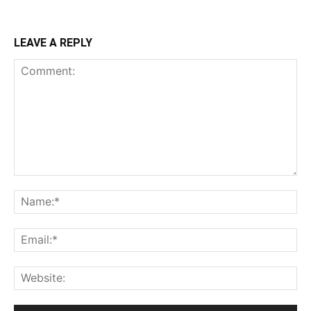
LEAVE A REPLY
Comment:
Na
Ema
Web