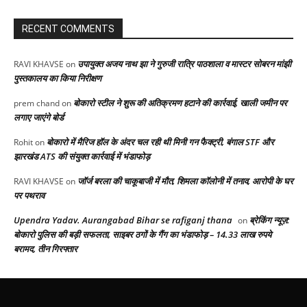
RECENT COMMENTS
उपायुक्त अजय नाथ झा ने गुरुजी रात्रि पाठशाला व मास्टर सोबरन मांझी
RAVI KHAVSE
on
पुस्तकालय का किया निरीक्षण
बोकारो स्टील ने शुरू की अतिक्रमण हटाने की कार्रवाई, खाली जमीन पर
prem chand
on
लगाए जाएंगे बोर्ड
बोकारो में मैरिज हॉल के अंदर चल रही थी मिनी गन फैक्ट्री, बंगाल STF और
Rohit
on
झारखंड ATS की संयुक्त कार्रवाई में भंडाफोड़
जॉर्ज बरला की चाकूबाजी में मौत, शिमला कॉलोनी में तनाव, आरोपी के घर
RAVI KHAVSE
on
पर पथराव
Upendra Yadav. Aurangabad Bihar se rafiganj thana
ब्रेकिंग न्यूज़:
on
बोकारो पुलिस की बड़ी सफलता, साइबर ठगों के गैंग का भंडाफोड़ – 14.33 लाख रुपये
बरामद, तीन गिरफ्तार