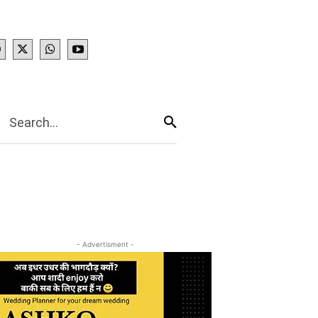
IES
More
Search...
- Advertisment -