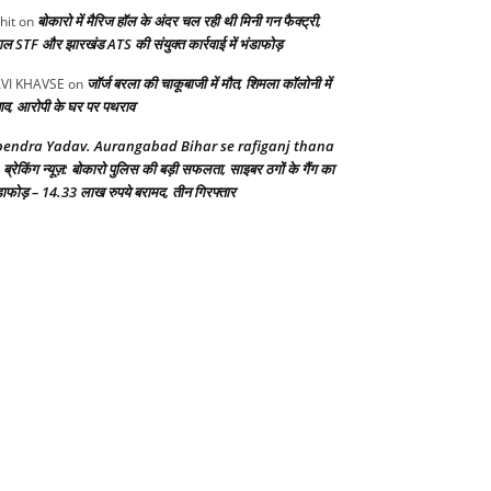
बोकारो में मैरिज हॉल के अंदर चल रही थी मिनी गन फैक्ट्री,
hit
on
गाल STF और झारखंड ATS की संयुक्त कार्रवाई में भंडाफोड़
जॉर्ज बरला की चाकूबाजी में मौत, शिमला कॉलोनी में
VI KHAVSE
on
ाव, आरोपी के घर पर पथराव
endra Yadav. Aurangabad Bihar se rafiganj thana
ब्रेकिंग न्यूज़: बोकारो पुलिस की बड़ी सफलता, साइबर ठगों के गैंग का
n
डाफोड़ – 14.33 लाख रुपये बरामद, तीन गिरफ्तार