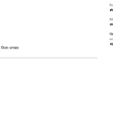
Ro
बं
RA
तन
Up
o
भं
द, जिला-धनबाद