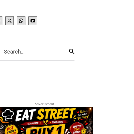
IES
More
Search...
- Advertisment -