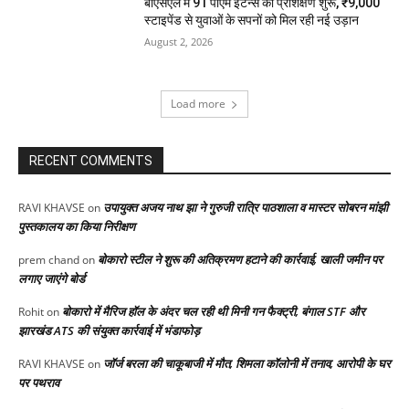
बीएसएल में 91 पीएम इंटर्न्स का प्रशिक्षण शुरू, ₹9,000
स्टाइपेंड से युवाओं के सपनों को मिल रही नई उड़ान
August 2, 2026
Load more
RECENT COMMENTS
उपायुक्त अजय नाथ झा ने गुरुजी रात्रि पाठशाला व मास्टर सोबरन मांझी
RAVI KHAVSE
on
पुस्तकालय का किया निरीक्षण
बोकारो स्टील ने शुरू की अतिक्रमण हटाने की कार्रवाई, खाली जमीन पर
prem chand
on
लगाए जाएंगे बोर्ड
बोकारो में मैरिज हॉल के अंदर चल रही थी मिनी गन फैक्ट्री, बंगाल STF और
Rohit
on
झारखंड ATS की संयुक्त कार्रवाई में भंडाफोड़
जॉर्ज बरला की चाकूबाजी में मौत, शिमला कॉलोनी में तनाव, आरोपी के घर
RAVI KHAVSE
on
पर पथराव