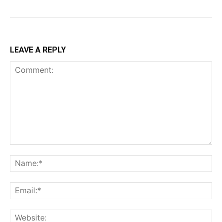
LEAVE A REPLY
Comment:
Na
Ema
Web