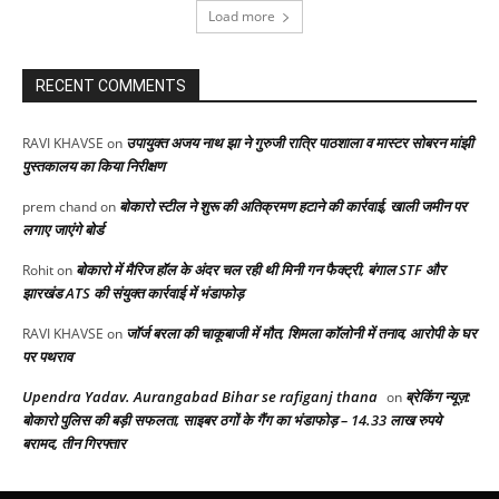
Load more
RECENT COMMENTS
उपायुक्त अजय नाथ झा ने गुरुजी रात्रि पाठशाला व मास्टर सोबरन मांझी
RAVI KHAVSE
on
पुस्तकालय का किया निरीक्षण
बोकारो स्टील ने शुरू की अतिक्रमण हटाने की कार्रवाई, खाली जमीन पर
prem chand
on
लगाए जाएंगे बोर्ड
बोकारो में मैरिज हॉल के अंदर चल रही थी मिनी गन फैक्ट्री, बंगाल STF और
Rohit
on
झारखंड ATS की संयुक्त कार्रवाई में भंडाफोड़
जॉर्ज बरला की चाकूबाजी में मौत, शिमला कॉलोनी में तनाव, आरोपी के घर
RAVI KHAVSE
on
पर पथराव
Upendra Yadav. Aurangabad Bihar se rafiganj thana
ब्रेकिंग न्यूज़:
on
बोकारो पुलिस की बड़ी सफलता, साइबर ठगों के गैंग का भंडाफोड़ – 14.33 लाख रुपये
बरामद, तीन गिरफ्तार