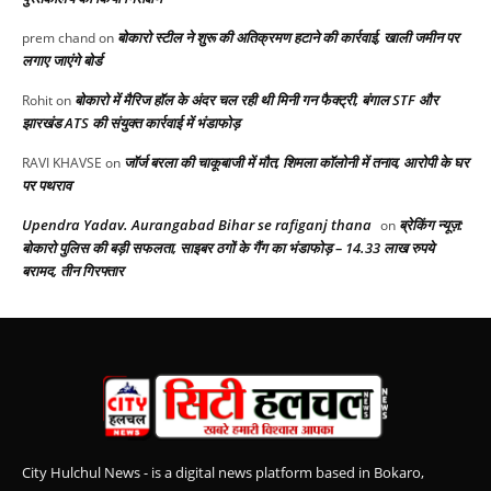
बोकारो स्टील ने शुरू की अतिक्रमण हटाने की कार्रवाई, खाली जमीन पर
prem chand
on
लगाए जाएंगे बोर्ड
बोकारो में मैरिज हॉल के अंदर चल रही थी मिनी गन फैक्ट्री, बंगाल STF और
Rohit
on
झारखंड ATS की संयुक्त कार्रवाई में भंडाफोड़
जॉर्ज बरला की चाकूबाजी में मौत, शिमला कॉलोनी में तनाव, आरोपी के घर
RAVI KHAVSE
on
पर पथराव
Upendra Yadav. Aurangabad Bihar se rafiganj thana
ब्रेकिंग न्यूज़:
on
बोकारो पुलिस की बड़ी सफलता, साइबर ठगों के गैंग का भंडाफोड़ – 14.33 लाख रुपये
बरामद, तीन गिरफ्तार
City Hulchul News - is a digital news platform based in Bokaro,