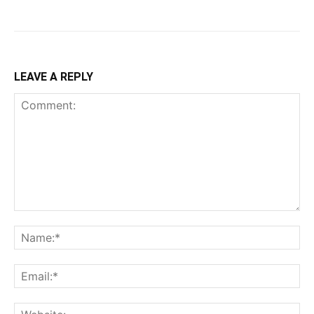
LEAVE A REPLY
Comment:
Na
Ema
Web