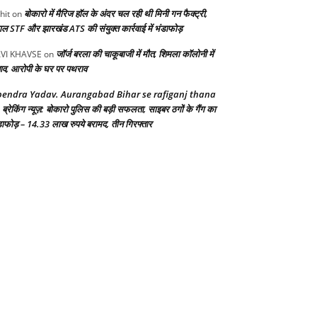
बोकारो में मैरिज हॉल के अंदर चल रही थी मिनी गन फैक्ट्री,
hit
on
गाल STF और झारखंड ATS की संयुक्त कार्रवाई में भंडाफोड़
जॉर्ज बरला की चाकूबाजी में मौत, शिमला कॉलोनी में
VI KHAVSE
on
ाव, आरोपी के घर पर पथराव
endra Yadav. Aurangabad Bihar se rafiganj thana
ब्रेकिंग न्यूज़: बोकारो पुलिस की बड़ी सफलता, साइबर ठगों के गैंग का
n
डाफोड़ – 14.33 लाख रुपये बरामद, तीन गिरफ्तार