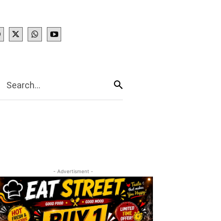
IES
More
Search...
- Advertisment -