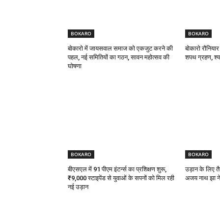
BOKARO
BOKARO
बोकारो में जायसवाल समाज को एकजुट करने की
बोकारो रौनियार
पहल, नई समितियों का गठन, सावन महोत्सव की
शपथ ग्रहण, श्याम
घोषणा
BOKARO
BOKARO
बीएसएल में 91 पीएम इंटर्न्स का प्रशिक्षण शुरू,
उड़ान के लिए तै
₹9,000 स्टाइपेंड से युवाओं के सपनों को मिल रही
अजय नाथ झा ने 
नई उड़ान