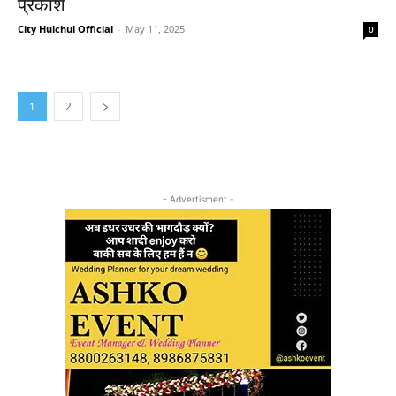
प्रकाश
City Hulchul Official
-
May 11, 2025
0
1
2
- Advertisment -