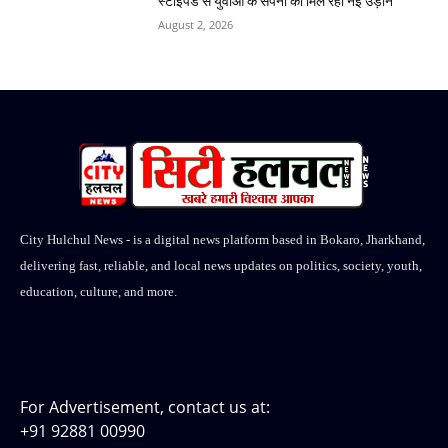
स्टाइपेंड से युवाओं के सपनों को मिल रही नई उड़ान
August 2, 2026
City Hulchul News - is a digital news platform based in Bokaro, Jharkhand,
delivering fast, reliable, and local news updates on politics, society, youth,
education, culture, and more.
For Advertisement, contact us at:
+91 92881 00990