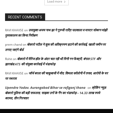
Load more
RECENT COMMENTS
उपायुक्त अजय नाथ झा ने गुरुजी रात्रि पाठशाला व मास्टर सोबरन मांझी
RAVI KHAVSE
on
पुस्तकालय का किया निरीक्षण
बोकारो स्टील ने शुरू की अतिक्रमण हटाने की कार्रवाई, खाली जमीन पर
prem chand
on
लगाए जाएंगे बोर्ड
बोकारो में मैरिज हॉल के अंदर चल रही थी मिनी गन फैक्ट्री, बंगाल STF और
Rohit
on
झारखंड ATS की संयुक्त कार्रवाई में भंडाफोड़
जॉर्ज बरला की चाकूबाजी में मौत, शिमला कॉलोनी में तनाव, आरोपी के घर
RAVI KHAVSE
on
पर पथराव
Upendra Yadav. Aurangabad Bihar se rafiganj thana
ब्रेकिंग न्यूज़:
on
बोकारो पुलिस की बड़ी सफलता, साइबर ठगों के गैंग का भंडाफोड़ – 14.33 लाख रुपये
बरामद, तीन गिरफ्तार