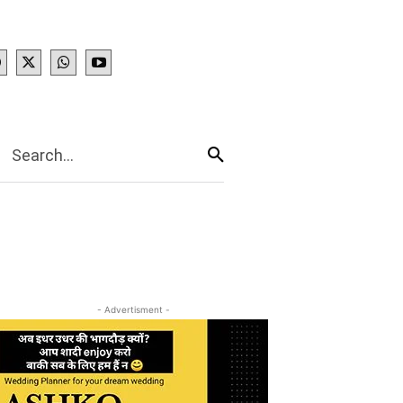
IES
More
Search...
- Advertisment -