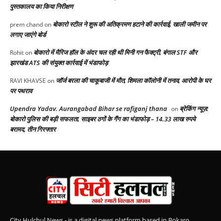
पुस्तकालय का किया निरीक्षण
बोकारो स्टील ने शुरू की अतिक्रमण हटाने की कार्रवाई, खाली जमीन पर
prem chand
on
लगाए जाएंगे बोर्ड
बोकारो में मैरिज हॉल के अंदर चल रही थी मिनी गन फैक्ट्री, बंगाल STF और
Rohit
on
झारखंड ATS की संयुक्त कार्रवाई में भंडाफोड़
जॉर्ज बरला की चाकूबाजी में मौत, शिमला कॉलोनी में तनाव, आरोपी के घर
RAVI KHAVSE
on
पर पथराव
Upendra Yadav. Aurangabad Bihar se rafiganj thana
ब्रेकिंग न्यूज़:
on
बोकारो पुलिस की बड़ी सफलता, साइबर ठगों के गैंग का भंडाफोड़ – 14.33 लाख रुपये
बरामद, तीन गिरफ्तार
City Hulchul News - is a digital news platform based in Bokaro,