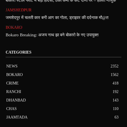
बोकारो स्टील प्लांट में बड़ा हादसा, ठेका कर्मी के कटे दोनों पैर – हालत नाजुक
JAMSHEDPUR
जमशेदपुर में चलती कार बनी आग का गोला, ड्राइवर की दर्दनाक मौ@त
BOKARO
Bokaro Breaking: अजय नाथ झा बने बोकारो के नए उपायुक्त
CATEGORIES
NEWS
2352
BOKARO
1562
CRIME
418
RANCHI
192
DHANBAD
143
CHAS
110
JAAMTADA
63