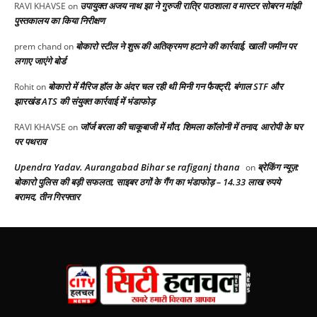
उपायुक्त अजय नाथ झा ने गुरुजी रात्रि पाठशाला व मास्टर सोबरन मांझी
RAVI KHAVSE
on
पुस्तकालय का किया निरीक्षण
बोकारो स्टील ने शुरू की अतिक्रमण हटाने की कार्रवाई, खाली जमीन पर
prem chand
on
लगाए जाएंगे बोर्ड
बोकारो में मैरिज हॉल के अंदर चल रही थी मिनी गन फैक्ट्री, बंगाल STF और
Rohit
on
झारखंड ATS की संयुक्त कार्रवाई में भंडाफोड़
जॉर्ज बरला की चाकूबाजी में मौत, शिमला कॉलोनी में तनाव, आरोपी के घर
RAVI KHAVSE
on
पर पथराव
Upendra Yadav. Aurangabad Bihar se rafiganj thana
ब्रेकिंग न्यूज़:
on
बोकारो पुलिस की बड़ी सफलता, साइबर ठगों के गैंग का भंडाफोड़ – 14.33 लाख रुपये
बरामद, तीन गिरफ्तार