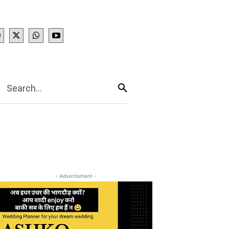
IES
More
Search...
- Advertisment -