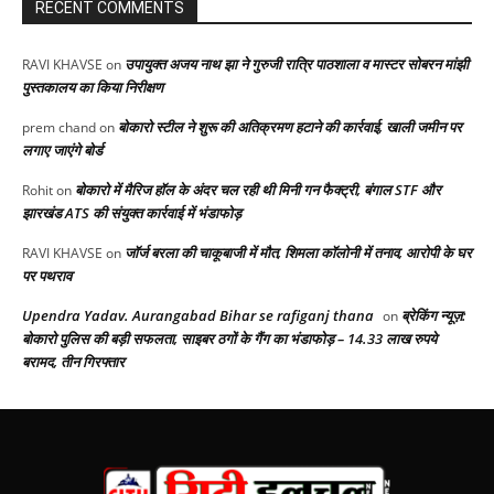
RECENT COMMENTS
उपायुक्त अजय नाथ झा ने गुरुजी रात्रि पाठशाला व मास्टर सोबरन मांझी
RAVI KHAVSE
on
पुस्तकालय का किया निरीक्षण
बोकारो स्टील ने शुरू की अतिक्रमण हटाने की कार्रवाई, खाली जमीन पर
prem chand
on
लगाए जाएंगे बोर्ड
बोकारो में मैरिज हॉल के अंदर चल रही थी मिनी गन फैक्ट्री, बंगाल STF और
Rohit
on
झारखंड ATS की संयुक्त कार्रवाई में भंडाफोड़
जॉर्ज बरला की चाकूबाजी में मौत, शिमला कॉलोनी में तनाव, आरोपी के घर
RAVI KHAVSE
on
पर पथराव
Upendra Yadav. Aurangabad Bihar se rafiganj thana
ब्रेकिंग न्यूज़:
on
बोकारो पुलिस की बड़ी सफलता, साइबर ठगों के गैंग का भंडाफोड़ – 14.33 लाख रुपये
बरामद, तीन गिरफ्तार