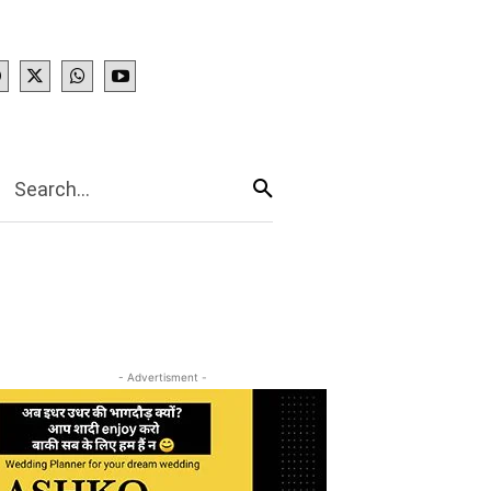
IES
More
Search...
- Advertisment -