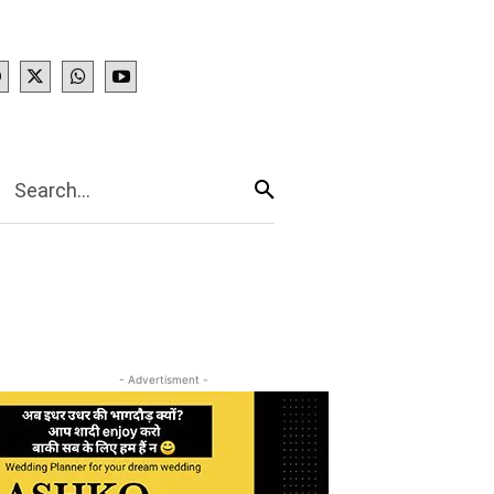
IES
More
Search...
- Advertisment -