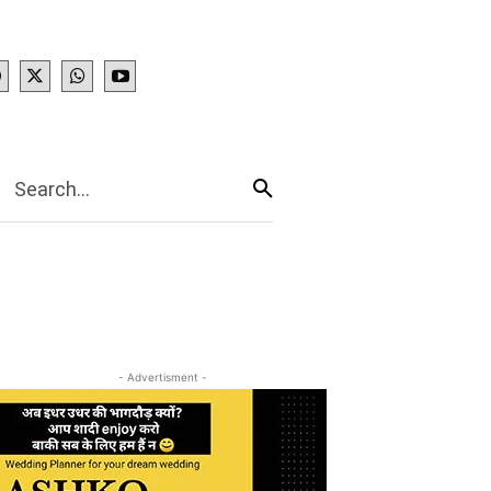
IES
More
Search...
- Advertisment -