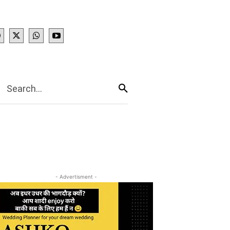
IES
More
Search...
- Advertisment -