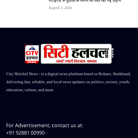
स्टाइपेंड से युवाओं के सपनों को मिल रही नई उड़ान
August 2, 2026
City Hulchul News - is a digital news platform based in Bokaro, Jharkhand,
delivering fast, reliable, and local news updates on politics, society, youth,
education, culture, and more.
For Advertisement, contact us at:
+91 92881 00990