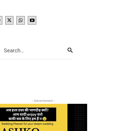
IES
More
Search...
- Advertisment -