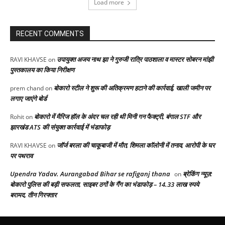
Load more
RECENT COMMENTS
उपायुक्त अजय नाथ झा ने गुरुजी रात्रि पाठशाला व मास्टर सोबरन मांझी
RAVI KHAVSE
on
पुस्तकालय का किया निरीक्षण
बोकारो स्टील ने शुरू की अतिक्रमण हटाने की कार्रवाई, खाली जमीन पर
prem chand
on
लगाए जाएंगे बोर्ड
बोकारो में मैरिज हॉल के अंदर चल रही थी मिनी गन फैक्ट्री, बंगाल STF और
Rohit
on
झारखंड ATS की संयुक्त कार्रवाई में भंडाफोड़
जॉर्ज बरला की चाकूबाजी में मौत, शिमला कॉलोनी में तनाव, आरोपी के घर
RAVI KHAVSE
on
पर पथराव
Upendra Yadav. Aurangabad Bihar se rafiganj thana
ब्रेकिंग न्यूज़:
on
बोकारो पुलिस की बड़ी सफलता, साइबर ठगों के गैंग का भंडाफोड़ – 14.33 लाख रुपये
बरामद, तीन गिरफ्तार