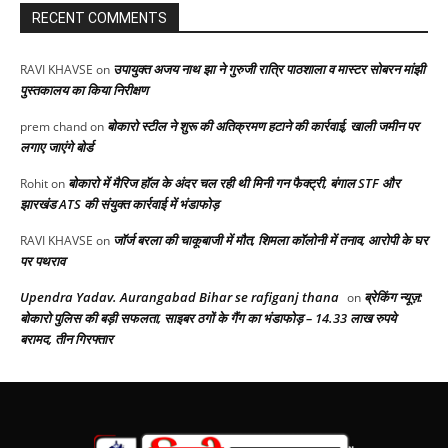
RECENT COMMENTS
उपायुक्त अजय नाथ झा ने गुरुजी रात्रि पाठशाला व मास्टर सोबरन मांझी
RAVI KHAVSE
on
पुस्तकालय का किया निरीक्षण
बोकारो स्टील ने शुरू की अतिक्रमण हटाने की कार्रवाई, खाली जमीन पर
prem chand
on
लगाए जाएंगे बोर्ड
बोकारो में मैरिज हॉल के अंदर चल रही थी मिनी गन फैक्ट्री, बंगाल STF और
Rohit
on
झारखंड ATS की संयुक्त कार्रवाई में भंडाफोड़
जॉर्ज बरला की चाकूबाजी में मौत, शिमला कॉलोनी में तनाव, आरोपी के घर
RAVI KHAVSE
on
पर पथराव
Upendra Yadav. Aurangabad Bihar se rafiganj thana
ब्रेकिंग न्यूज़:
on
बोकारो पुलिस की बड़ी सफलता, साइबर ठगों के गैंग का भंडाफोड़ – 14.33 लाख रुपये
बरामद, तीन गिरफ्तार