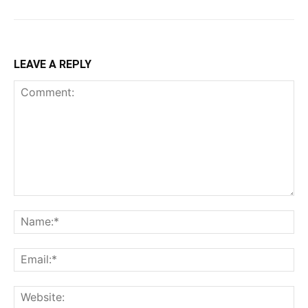
LEAVE A REPLY
Comment:
Na
Ema
Web