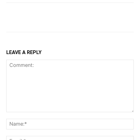
LEAVE A REPLY
Comment:
Na
Ema