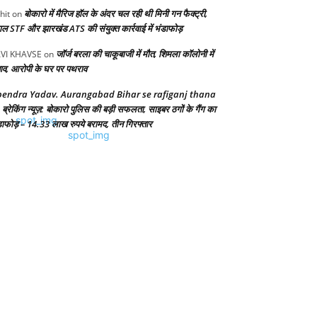
बोकारो में मैरिज हॉल के अंदर चल रही थी मिनी गन फैक्ट्री,
hit
on
गाल STF और झारखंड ATS की संयुक्त कार्रवाई में भंडाफोड़
जॉर्ज बरला की चाकूबाजी में मौत, शिमला कॉलोनी में
VI KHAVSE
on
ाव, आरोपी के घर पर पथराव
endra Yadav. Aurangabad Bihar se rafiganj thana
ब्रेकिंग न्यूज़: बोकारो पुलिस की बड़ी सफलता, साइबर ठगों के गैंग का
n
डाफोड़ – 14.33 लाख रुपये बरामद, तीन गिरफ्तार