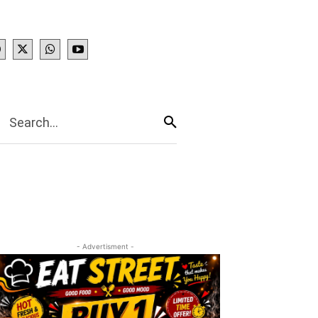
IES
More
Search...
- Advertisment -