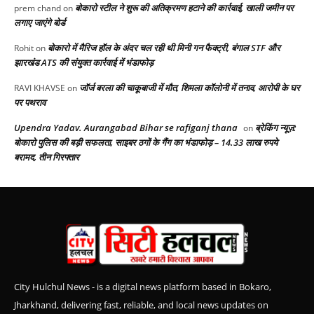
बोकारो स्टील ने शुरू की अतिक्रमण हटाने की कार्रवाई, खाली जमीन पर
prem chand
on
लगाए जाएंगे बोर्ड
बोकारो में मैरिज हॉल के अंदर चल रही थी मिनी गन फैक्ट्री, बंगाल STF और
Rohit
on
झारखंड ATS की संयुक्त कार्रवाई में भंडाफोड़
जॉर्ज बरला की चाकूबाजी में मौत, शिमला कॉलोनी में तनाव, आरोपी के घर
RAVI KHAVSE
on
पर पथराव
Upendra Yadav. Aurangabad Bihar se rafiganj thana
ब्रेकिंग न्यूज़:
on
बोकारो पुलिस की बड़ी सफलता, साइबर ठगों के गैंग का भंडाफोड़ – 14.33 लाख रुपये
बरामद, तीन गिरफ्तार
City Hulchul News - is a digital news platform based in Bokaro,
Jharkhand, delivering fast, reliable, and local news updates on