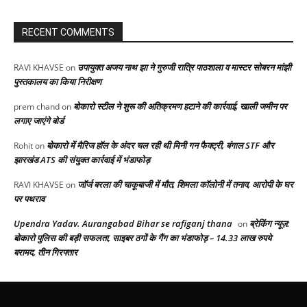
RECENT COMMENTS
उपायुक्त अजय नाथ झा ने गुरुजी रात्रि पाठशाला व मास्टर सोबरन मांझी
RAVI KHAVSE
on
पुस्तकालय का किया निरीक्षण
बोकारो स्टील ने शुरू की अतिक्रमण हटाने की कार्रवाई, खाली जमीन पर
prem chand
on
लगाए जाएंगे बोर्ड
बोकारो में मैरिज हॉल के अंदर चल रही थी मिनी गन फैक्ट्री, बंगाल STF और
Rohit
on
झारखंड ATS की संयुक्त कार्रवाई में भंडाफोड़
जॉर्ज बरला की चाकूबाजी में मौत, शिमला कॉलोनी में तनाव, आरोपी के घर
RAVI KHAVSE
on
पर पथराव
Upendra Yadav. Aurangabad Bihar se rafiganj thana
ब्रेकिंग न्यूज़:
on
बोकारो पुलिस की बड़ी सफलता, साइबर ठगों के गैंग का भंडाफोड़ – 14.33 लाख रुपये
बरामद, तीन गिरफ्तार