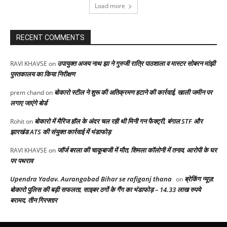
Load more
RECENT COMMENTS
उपायुक्त अजय नाथ झा ने गुरुजी रात्रि पाठशाला व मास्टर सोबरन मांझी
RAVI KHAVSE
on
पुस्तकालय का किया निरीक्षण
बोकारो स्टील ने शुरू की अतिक्रमण हटाने की कार्रवाई, खाली जमीन पर
prem chand
on
लगाए जाएंगे बोर्ड
बोकारो में मैरिज हॉल के अंदर चल रही थी मिनी गन फैक्ट्री, बंगाल STF और
Rohit
on
झारखंड ATS की संयुक्त कार्रवाई में भंडाफोड़
जॉर्ज बरला की चाकूबाजी में मौत, शिमला कॉलोनी में तनाव, आरोपी के घर
RAVI KHAVSE
on
पर पथराव
Upendra Yadav. Aurangabad Bihar se rafiganj thana
ब्रेकिंग न्यूज़:
on
बोकारो पुलिस की बड़ी सफलता, साइबर ठगों के गैंग का भंडाफोड़ – 14.33 लाख रुपये
बरामद, तीन गिरफ्तार