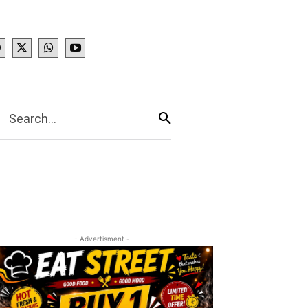
IES
More
Search...
- Advertisment -