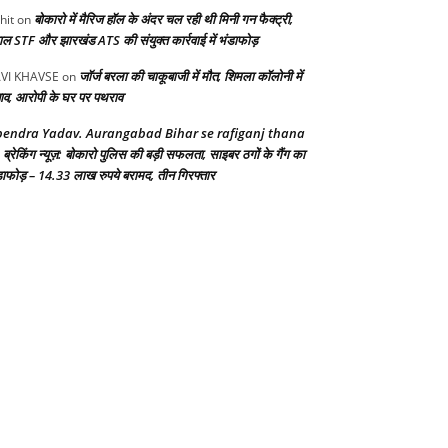
बोकारो में मैरिज हॉल के अंदर चल रही थी मिनी गन फैक्ट्री,
hit
on
गाल STF और झारखंड ATS की संयुक्त कार्रवाई में भंडाफोड़
जॉर्ज बरला की चाकूबाजी में मौत, शिमला कॉलोनी में
VI KHAVSE
on
ाव, आरोपी के घर पर पथराव
endra Yadav. Aurangabad Bihar se rafiganj thana
ब्रेकिंग न्यूज़: बोकारो पुलिस की बड़ी सफलता, साइबर ठगों के गैंग का
n
डाफोड़ – 14.33 लाख रुपये बरामद, तीन गिरफ्तार