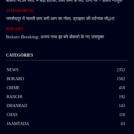
बोकारो स्टील प्लांट में बड़ा हादसा, ठेका कर्मी के कटे दोनों पैर – हालत नाजुक
JAMSHEDPUR
जमशेदपुर में चलती कार बनी आग का गोला, ड्राइवर की दर्दनाक मौ@त
BOKARO
Bokaro Breaking: अजय नाथ झा बने बोकारो के नए उपायुक्त
CATEGORIES
NEWS
2352
BOKARO
1562
CRIME
418
RANCHI
192
DHANBAD
143
CHAS
110
JAAMTADA
63