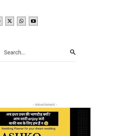
IES
More
Search...
- Advertisment -