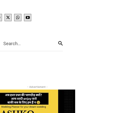
IES
More
Search...
- Advertisment -