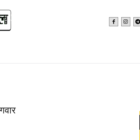
IDEO
HEALTH AND FITNESS
WEB STOR
ंगवार