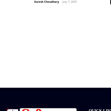
Suresh Choudhary
-
July 7, 2025
QUICK LIN