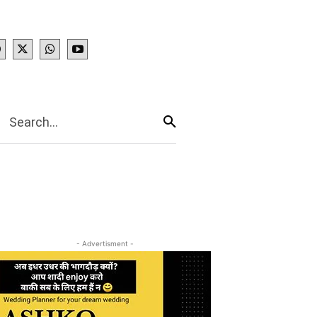
IES
More
Search...
- Advertisment -