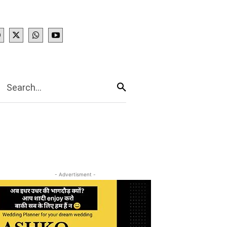
IES
More
Search...
- Advertisment -