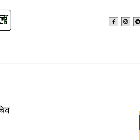
IDEO
HEALTH AND FITNESS
WEB STOR
चिव