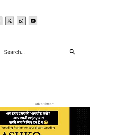
IES
More
Search...
- Advertisment -