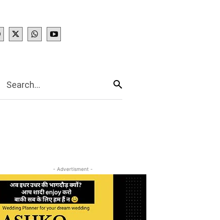
IES
More
Search...
- Advertisment -