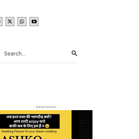
IES
More
Search...
- Advertisment -