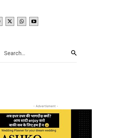
IES
More
Search...
- Advertisment -