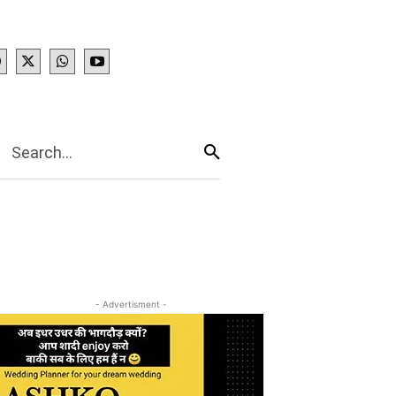
IES
More
Search...
- Advertisment -