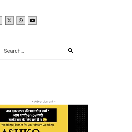
IES
More
Search...
- Advertisment -