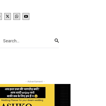
IES
More
Search...
- Advertisment -