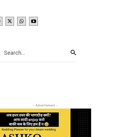
IES
More
Search...
- Advertisment -