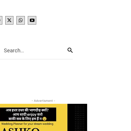
IES
More
Search...
- Advertisment -